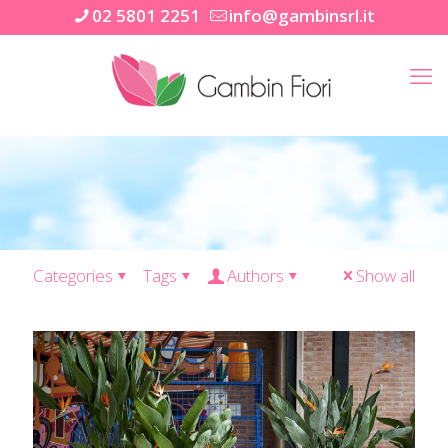
02 5801 2251
info@gambinsrl.it
Categories
Tags
Authors
Show all