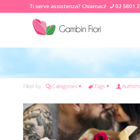
Ti serve assistenza? Chiamaci!
02 5801 
Filter by
Categories
Tags
Authors