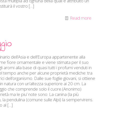
osta multipla ad ognuna della quali è attribuito un
ituirà il vostro
[…]
Read more
gio
ginario dell’Asia e dell’Europa appartenente alla
ome fiore ornamentale e viene stimata per il suo
 aromi alla base di quasi tutti i profumi venduti in
 del tempo anche per alcune proprietà mediche: tra
 dell’organismo. Dalle sue foglie giovani, si ottiene
n natura con un’altezza superiore ai 20 cm. La
aggio che comprende solo il cuore.(Anonimo)
rietà ma le piu’ note sono: La canina (la più
, la pendulina (comune sulle Alpi) la sempervirens.
o al
[…]