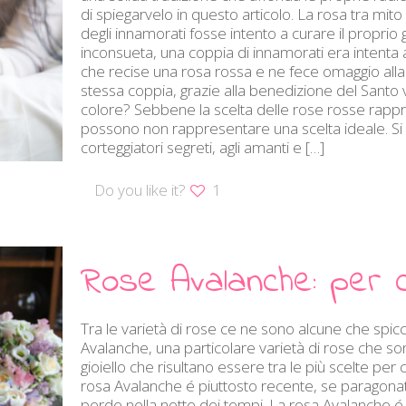
di spiegarvelo in questo articolo. La rosa tra mi
degli innamorati fosse intento a curare il proprio
inconsueta, una coppia di innamorati era intenta a
che recise una rosa rossa e ne fece omaggio alla c
stessa coppia, grazie alla benedizione del Santo
colore? Sebbene la scelta delle rose rosse rapprese
possono non rappresentare una scelta ideale. Si pe
corteggiatori segreti, agli amanti e
[…]
Do you like it?
1
Rose Avalanche: per 
Tra le varietà di rose ce ne sono alcune che spic
Avalanche, una particolare varietà di rose che so
gioiello che risultano essere tra le più scelte per 
rosa Avalanche é piuttosto recente, se paragonata a
perde nella notte dei tempi. La rosa Avalanche é il