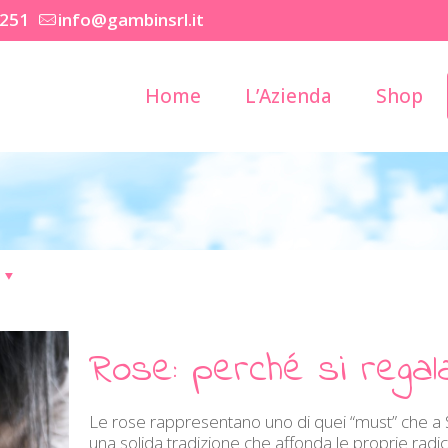
2251
info@gambinsrl.it
Home
L’Azienda
Shop
Rose: perché si regal
Le rose rappresentano uno di quei “must” che a 
una solida tradizione che affonda le proprie ra