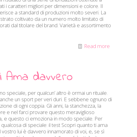
ti i caratteri migliori per dimensioni e colore. Il
derisce a standard di produzioni molto severi. La
strato coltivato da un numero molto limitato di
torati dal titolare del brand. Varietà e assortimento
Read more
ti Ama davvero
o speciale, per qualcun’ altro è ormai un rituale.
 anche un sport per veri duri. E sebbene ognuno di
one di ogni coppia. Gli anni, la stanchezza, la
re e nel farci provare questo meraviglioso
a, e questo ci emoziona in modo speciale. Per
alcosa di speciale: il test Scopri quanto ti ama
l vostro lui è davvero innamorato di voi, e, se sì