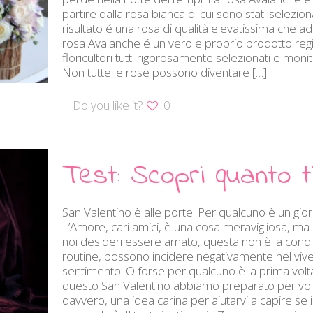
partire dalla rosa bianca di cui sono stati seleziona
risultato é una rosa di qualità elevatissima che a
rosa Avalanche é un vero e proprio prodotto regi
floricultori tutti rigorosamente selezionati e moni
Non tutte le rose possono diventare
[…]
Do you like it?
0
Test: Scopri quanto 
San Valentino è alle porte. Per qualcuno è un giorn
L’Amore, cari amici, è una cosa meravigliosa, ma
noi desideri essere amato, questa non è la condizi
routine, possono incidere negativamente nel vive
sentimento. O forse per qualcuno è la prima volt
questo San Valentino abbiamo preparato per voi qu
davvero, una idea carina per aiutarvi a capire se i