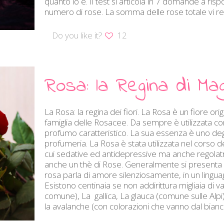
quanto lo è. Il test si articola in 7 domande a risp
numero di rose. La somma delle rose totale vi rest
Do you like it?
12
Rosa: la Regina di Mag
La Rosa: la regina dei fiori. La Rosa è un fiore ori
famiglia delle Rosacee. Da sempre è utilizzata c
profumo caratteristico. La sua essenza è uno degli
profumeria. La Rosa è stata utilizzata nel corso
cui sedative ed antidepressive ma anche regolatrici
anche un thè di Rose. Generalmente si presenta i
rosa parla di amore silenziosamente, in un lingu
Esistono centinaia se non addirittura migliaia di va
comune), La gallica, La glauca (comune sulle Alpi)
la avalanche (con colorazioni che vanno dal bianc