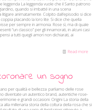
to e leggenda La leggenda vuole che il Santo patrono
 giardino, quando si imbatté in una scena
 litigare animatamente. Colpito dall’episodio si dice
oppia placando la loro lite. Si dice che quella
 visse per sempre in armonia. Rose sì, ma di quale
nti “un classico” per gli innamorati, in alcuni casi
nsi a tutti quegli amori non dichiarati, ai
Read more
coronare un sogno
cano per qualità e bellezza: parliamo delle rose
no diventate un autentico brand, autentiche rose-
cerimonie e grandi occasioni. Origini La storia della
lla millenaria storia della coltura della rosa che si
 risultato di una serie di ibridazioni ottenute a