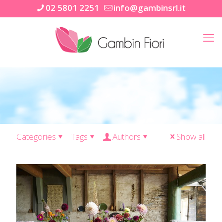
02 5801 2251
info@gambinsrl.it
Categories
Tags
Authors
Show all