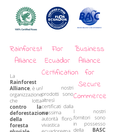
Rainforest
Flor
Business
Alliance
Ecuador
Alliance
Certification
for
La
Rainforest
Secure
I nostri
Alliance
, è un
prodotti sono
organizzazione
Commerce
altresì
che lotta
certificati dalla
contro la
I nostri
massima
deforestazione
fornitori sono
autorità floro-
della
in possesso
vivastica
foresta
della
BASC
ecuadoregna
pluviale