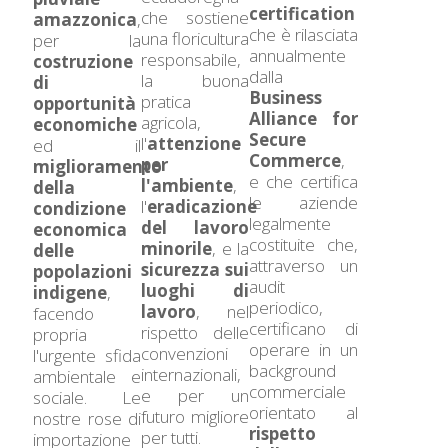
certification
che sostiene
amazzonica
,
che è rilasciata
una floricultura
per la
annualmente
responsabile,
costruzione
dalla
la buona
di
Business
pratica
opportunità
Alliance for
agricola,
economiche
Secure
l'
attenzione
ed il
Commerce
,
per
miglioramento
e che certifica
l'ambiente
,
della
le aziende
l'
eradicazione
condizione
legalmente
del lavoro
economica
costituite che,
minorile
, e la
delle
attraverso un
sicurezza sui
popolazioni
audit
luoghi di
indigene
,
periodico,
lavoro
, nel
facendo
certificano di
rispetto delle
propria
operare in un
convenzioni
l'urgente sfida
background
internazionali,
ambientale e
commerciale
e per un
sociale. Le
orientato al
futuro migliore
nostre rose di
rispetto
per tutti.
importazione