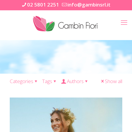
02 5801 2251
info@gambinsrl.it
Categories
Tags
Authors
Show all