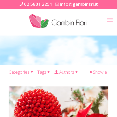
02 5801 2251
info@gambinsrl.it
Categories
Tags
Authors
Show all