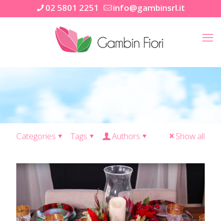
02 5801 2251
info@gambinsrl.it
Categories
Tags
Authors
Show all