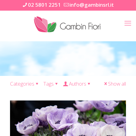
02 5801 2251
info@gambinsrl.it
Categories
Tags
Authors
Show all