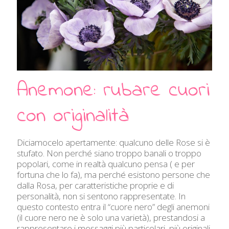
Anemone: rubare cuori
con originalità
Diciamocelo apertamente: qualcuno delle Rose si è
stufato. Non perché siano troppo banali o troppo
popolari, come in realtà qualcuno pensa ( e per
fortuna che lo fa), ma perché esistono persone che
dalla Rosa, per caratteristiche proprie e di
personalità, non si sentono rappresentate. In
questo contesto entra il “cuore nero” degli anemoni
(il cuore nero ne è solo una varietà), prestandosi a
rappresentare i messaggi più particolari, più originali.