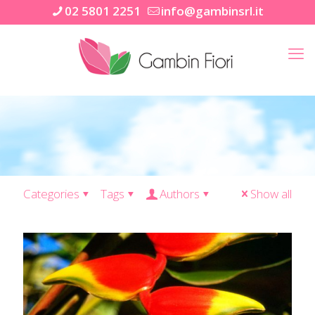
02 5801 2251
info@gambinsrl.it
Categories
Tags
Authors
Show all