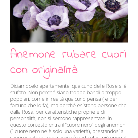
Anemone: rubare cuori
con originalità
Diciamocelo apertamente: qualcuno delle Rose si è
stufato. Non perché siano troppo banali o troppo
popolari, come in realtà qualcuno pensa ( e per
fortuna che lo fa), ma perché esistono persone che
dalla Rosa, per caratteristiche proprie e di
personalità, non si sentono rappresentate. In
questo contesto entra il “cuore nero” degli anemoni
(il cuore nero ne è solo una varietà), prestandosi a
rappresentare i messaggi più particolari, più originali.