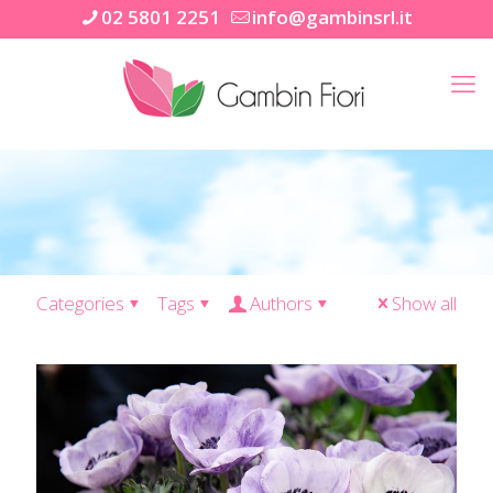
02 5801 2251
info@gambinsrl.it
Categories
Tags
Authors
Show all