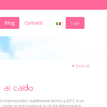
Blog
Contatti
Login
Show all
i al caldo
Con il termometro stabilmente fermo a 40°C é un
 e, come se non bastasse la siccità determinerà