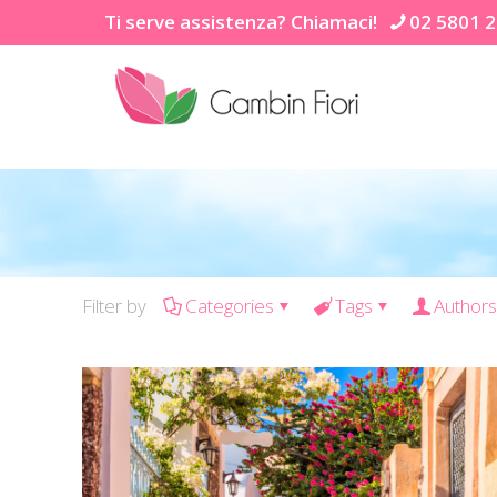
Ti serve assistenza? Chiamaci!
02 5801 
Filter by
Categories
Tags
Authors