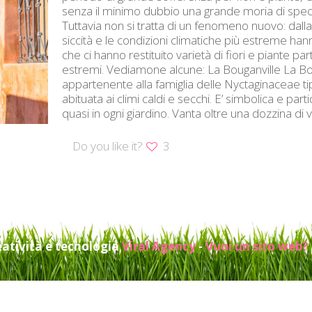
senza il minimo dubbio una grande moria di specie
Tuttavia non si tratta di un fenomeno nuovo: dalla n
siccità e le condizioni climatiche più estreme hann
che ci hanno restituito varietà di fiori e piante p
estremi. Vediamone alcune: La Bouganville La Bou
appartenente alla famiglia delle Nyctaginaceae t
abituata ai climi caldi e secchi. E’ simbolica e p
quasi in ogni giardino. Vanta oltre una dozzina di var
Do you like it?
3
eatività e tecnologia
Viral Agency
-
Vuoi un sito web?