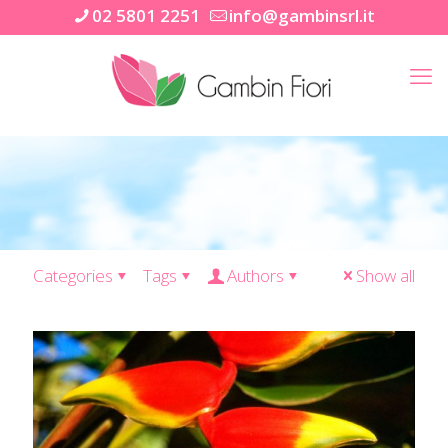
02 5801 2251
info@gambinsrl.it
Categories
Tags
Authors
Show all