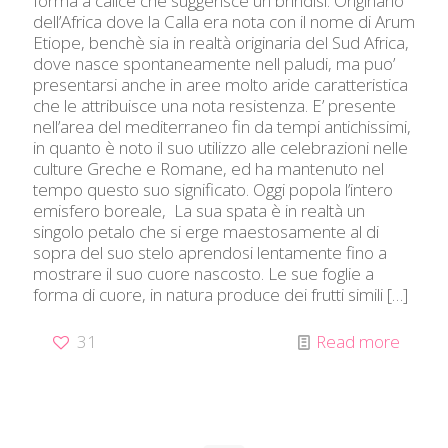
forma a calice che suggerisce un brindisi. Originario
dell’Africa dove la Calla era nota con il nome di Arum
Etiope, benchè sia in realtà originaria del Sud Africa,
dove nasce spontaneamente nell paludi, ma puo’
presentarsi anche in aree molto aride caratteristica
che le attribuisce una nota resistenza. E’ presente
nell’area del mediterraneo fin da tempi antichissimi,
in quanto è noto il suo utilizzo alle celebrazioni nelle
culture Greche e Romane, ed ha mantenuto nel
tempo questo suo significato. Oggi popola l’intero
emisfero boreale, La sua spata è in realtà un
singolo petalo che si erge maestosamente al di
sopra del suo stelo aprendosi lentamente fino a
mostrare il suo cuore nascosto. Le sue foglie a
forma di cuore, in natura produce dei frutti simili
[…]
31
Read more