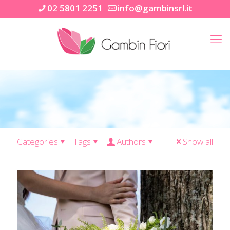
02 5801 2251
info@gambinsrl.it
Categories
Tags
Authors
Show all