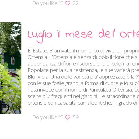
Do you like it?
22
Luglio il mese dell’ Or
E’ Estate. E’ arrivato il momento di vivere il propr
Ortensia. L’Ortensia è senza dubbio il fiore che si
abbondanza di fiori e i suoi splendidi colori la r
Popolare per la sua resistenza, le sue varietà pr
Blu- Viola. Una delle varietà piu’ apprezzate è la 
con le sue foglie grandi a forma di cuore e io suoi
nota invece con il nome di Paniculata Ortensia, co
scelte piu’ frequenti nei giardini. Le straordinarie 
ortensie con capacità camaleontiche, in grado di
Do you like it?
59