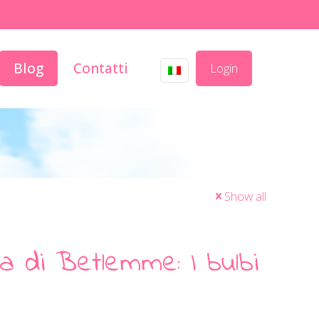
Blog
Contatti
Login
Show all
lla di Betlemme: I bulbi