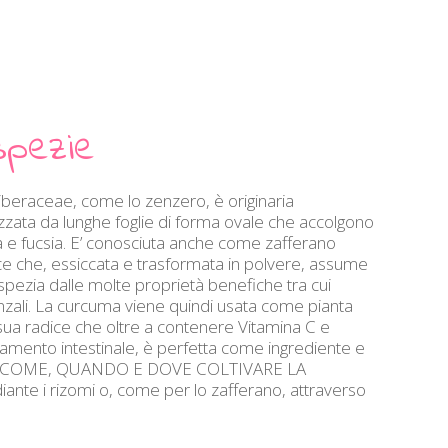
spezie
giberaceae, come lo zenzero, è originaria
erizzata da lunghe foglie di forma ovale che accolgono
rosa e fucsia. E’ conosciuta anche come zafferano
ice che, essiccata e trasformata in polvere, assume
spezia dalle molte proprietà benefiche tra cui
luenzali. La curcuma viene quindi usata come pianta
ua radice che oltre a contenere Vitamina C e
onamento intestinale, è perfetta come ingrediente e
egan. COME, QUANDO E DOVE COLTIVARE LA
e i rizomi o, come per lo zafferano, attraverso