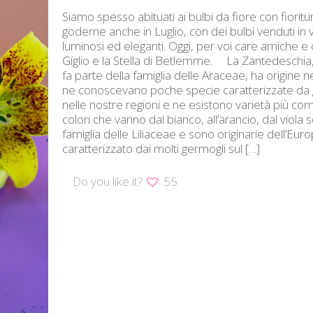
Siamo spesso abituati ai bulbi da fiore con fior
goderne anche in Luglio, con dei bulbi venduti in 
luminosi ed eleganti. Oggi, per voi care amiche e ca
Giglio e la Stella di Betlemme. La Zantedeschia
fa parte della famiglia delle Araceae, ha origine 
ne conoscevano poche specie caratterizzate da g
nelle nostre regioni e ne esistono varietà più com
colori che vanno dal bianco, all’arancio, dal viola sc
famiglia delle Liliaceae e sono originarie dell’Eur
caratterizzato dai molti germogli sul
[…]
Do you like it?
55