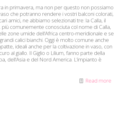
itura in primavera, ma non per questo non possiamo
vaso che potranno rendere i vostri balconi colorati,
ri amici, ne abbiamo selezionati tre: la Calla, il
, più comunemente conosciuta col nome di Calla,
nelle zone umide dell’Africa centro-meridionale e se
randi calici bianchi. Oggi è molto comune anche
patte, ideali anche per la coltivazione in vaso, con
uro al giallo. Il Giglio o Lilium, fanno parte della
opa, dell’Asia e del Nord America. L’impianto è
Read more