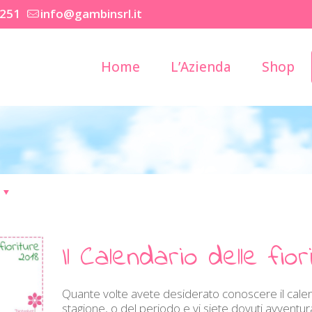
2251
info@gambinsrl.it
Home
L’Azienda
Shop
Il Calendario delle fio
Quante volte avete desiderato conoscere il calenda
stagione, o del periodo e vi siete dovuti avventurar