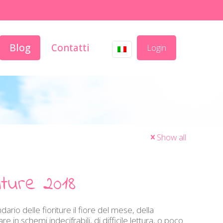
Blog
Contatti
Login
Show all
riture 2018
rio delle fioriture il fiore del mese, della
e in schemi indecifrabili, di difficile lettura, o poco