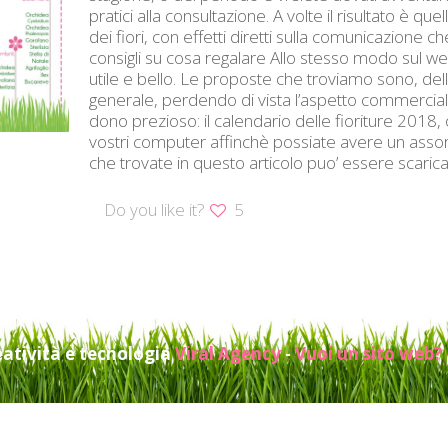
pratici alla consultazione. A volte il risultato è qu
dei fiori, con effetti diretti sulla comunicazione c
consigli su cosa regalare Allo stesso modo sul web 
utile e bello. Le proposte che troviamo sono, dell
generale, perdendo di vista l’aspetto commercia
dono prezioso: il calendario delle fioriture 201
vostri computer affinchè possiate avere un asso
che trovate in questo articolo puo’ essere scaricata 
Do you like it?
5
eatività e tecnologia
Viral Agency
-
Vuoi un sito web?