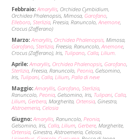
Febbraio:
Amaryllis
, Orchidea Cymbidium,
Orchidea Phalenopsis, Mimosa,
Garofano
,
Elleboro
,
Sterlizia
, Freesia, Ranuncolo,
Anemone
,
Crocus (Zafferano)
Marzo:
Amaryllis
,
Orchidea Phalenopsis,
Mimosa,
Garofano
,
Sterlizia
, Freesia, Ranuncolo,
Anemone
,
Crocus (Zafferano), Iris,
Tulipano
,
Calla
,
Lilium
.
Aprile:
Amaryllis
,
Orchidea Phalenopsis
,
Garofano
,
Sterlizia
, Freesia, Ranuncolo,
Peonia
, Gelsomino,
Iris,
Tulipani
,
Calla
,
Lilium
,
Palla di neve
Maggio:
Amaryllis
,
Garofano
,
Sterlizia
,
Ranuncolo,
Peonia
, Gelsomino, Iris,
Tulipani
,
Calla
,
Lilium
,
Gerbera
, Margherita,
Ortensia
, Ginestra,
Alstroemeria
,
Celosia
Giugno:
Amaryllis
, Ranuncolo,
Peonia
,
Gelsomino, Iris,
Calla
,
Lilium
,
Gerbere
, Margherite,
Ortensia
, Ginestra, Alstroemeria, Celosia,
Lisianthus
,
Girasole
,
Curcuma
, Bocca di leone,