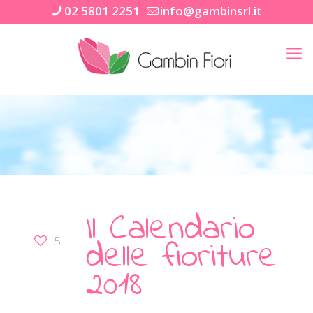
02 5801 2251
info@gambinsrl.it
Il Calendario
delle fioriture
5
2018