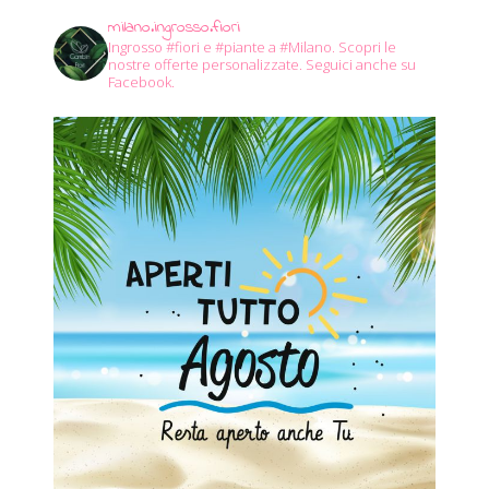
milano.ingrosso.fiori
Ingrosso #fiori e #piante a #Milano.
Scopri le
nostre offerte personalizzate.
Seguici anche su
Facebook.