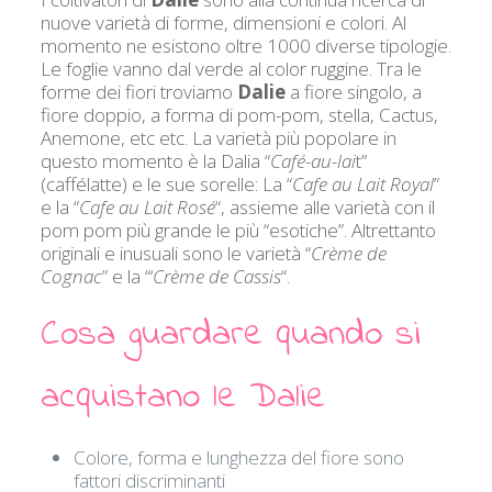
nuove varietà di forme, dimensioni e colori. Al
momento ne esistono oltre 1000 diverse tipologie.
Le foglie vanno dal verde al color ruggine. Tra le
forme dei fiori troviamo
Dalie
a fiore singolo, a
fiore doppio, a forma di pom-pom, stella, Cactus,
Anemone, etc etc. La varietà più popolare in
questo momento è la Dalia “
Café-au-lai
t”
(caffélatte) e le sue sorelle: La “
Cafe au Lait Royal
”
e la “
Cafe au Lait Rosé
“, assieme alle varietà con il
pom pom più grande le più “esotiche”. Altrettanto
originali e inusuali sono le varietà “
Crème de
Cognac
” e la “‘
Crème de Cassis
“.
Cosa guardare quando si
acquistano le Dalie
Colore, forma e lunghezza del fiore sono
fattori discriminanti