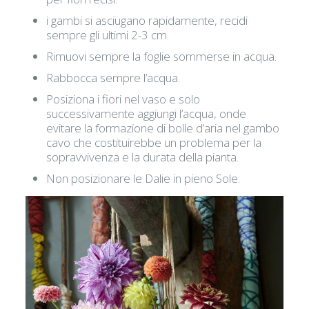
i gambi si asciugano rapidamente, recidi
sempre gli ultimi 2-3 cm.
Rimuovi sempre la foglie sommerse in acqua.
Rabbocca sempre l’acqua.
Posiziona i fiori nel vaso e solo
successivamente aggiungi l’acqua, onde
evitare la formazione di bolle d’aria nel gambo
cavo che costituirebbe un problema per la
sopravvivenza e la durata della pianta.
Non posizionare le Dalie in pieno Sole.