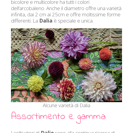
bicolore e multicolore ha tutti i colori
dell’arcobaleno. Anche il diametro offre una varietà
infinita, dai 2 cm ai 25cm e offre moltissime forme
differenti. La
Dalia
è speciale e unica.
Alcune varietà di Dalia
Assortimento e gamma
I coltivatori di
Dalie
sono alla continua ricerca di