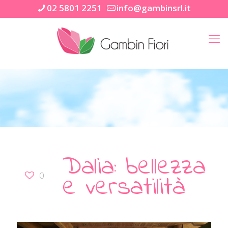
02 5801 2251
info@gambinsrl.it
Dalia: bellezza
e versatilità
0