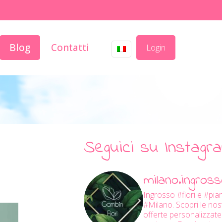
Blog
Contatti
Login
Seguici su Instagr
milano.ingrosso
Ingrosso #fiori e #pia
#Milano.
Scopri le nos
offerte personalizzate