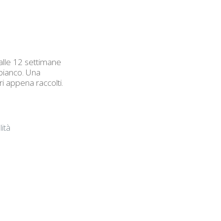
 alle 12 settimane
 bianco. Una
ri appena raccolti.
ità