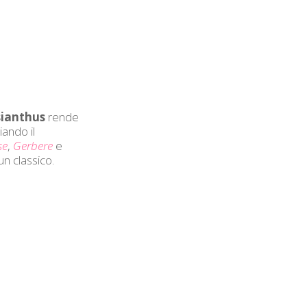
sianthus
rende
iando il
se
,
Gerbere
e
un classico.