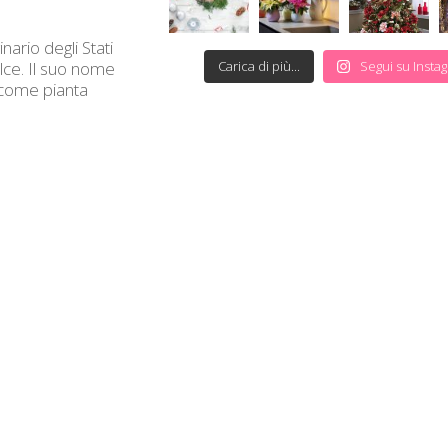
inario degli Stati
olce. Il suo nome
Carica di più...
Segui su Insta
o come pianta