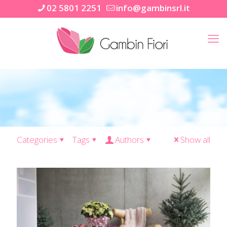
02 5801 2251
info@gambinsrl.it
Categories
Tags
Authors
Show all