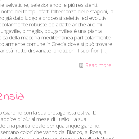
 selvatiche, selezionando le più resistenti.
otte dei tempi infatti l’alternanza delle stagioni, la
o già dato luogo a processi selettivi ed evolutivi
articolarmente robuste ed adatte anche ai climi
ngaville, o meglio, bouganvillea é una pianta
ipica della macchia mediterranea particolarmente
articolarmente comune in Grecia dove si può trovare
ietà frutto di svariate ibridazioni. I suoi fiori
[…]
Read more
tensia
io Giardino con la sua protagonista estiva: L’
 addice di piu’ al mese di Luglio. La sua
ende una pianta ideale per qualunque giardino.
esentano colori che vanno dal Bianco, al Rosa, al
‘Annabelle‘ (nota anche con il nome di palla di Neve)