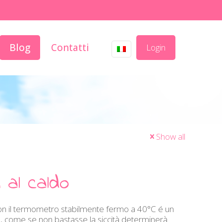
Blog
Contatti
Login
Show all
i al caldo
Con il termometro stabilmente fermo a 40°C é un
 e, come se non bastasse la siccità determinerà