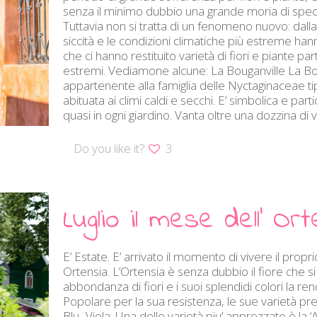
senza il minimo dubbio una grande moria di specie
Tuttavia non si tratta di un fenomeno nuovo: dalla n
siccità e le condizioni climatiche più estreme hann
che ci hanno restituito varietà di fiori e piante p
estremi. Vediamone alcune: La Bouganville La Bou
appartenente alla famiglia delle Nyctaginaceae t
abituata ai climi caldi e secchi. E’ simbolica e p
quasi in ogni giardino. Vanta oltre una dozzina di var
Do you like it?
3
Luglio il mese dell’ Or
E’ Estate. E’ arrivato il momento di vivere il propr
Ortensia. L’Ortensia è senza dubbio il fiore che si
abbondanza di fiori e i suoi splendidi colori la r
Popolare per la sua resistenza, le sue varietà pr
Blu- Viola. Una delle varietà piu’ apprezzate è la 