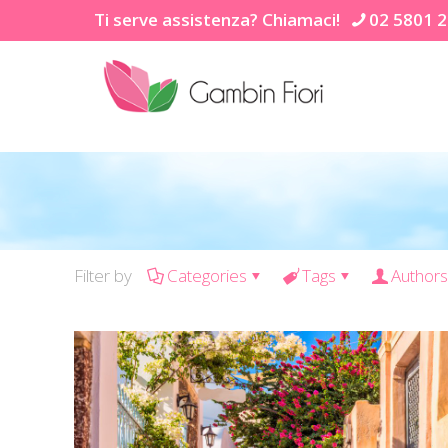
Ti serve assistenza? Chiamaci!
02 5801 
Filter by
Categories
Tags
Authors