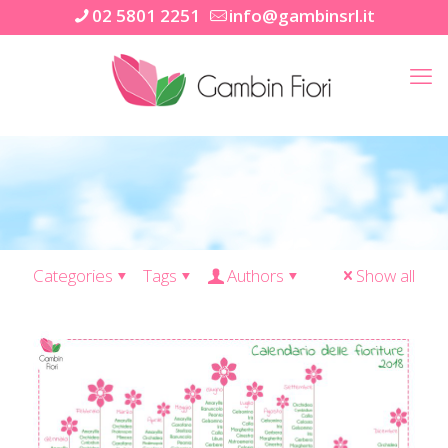
02 5801 2251
info@gambinsrl.it
Categories
Tags
Authors
Show all