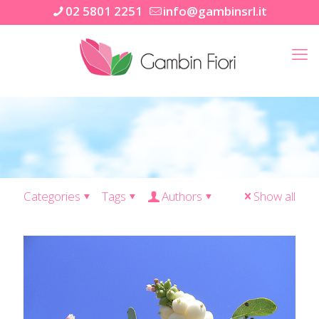
02 5801 2251
info@gambinsrl.it
Categories
Tags
Authors
Show all