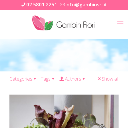
02 5801 2251
info@gambinsrl.it
Categories
Tags
Authors
Show all