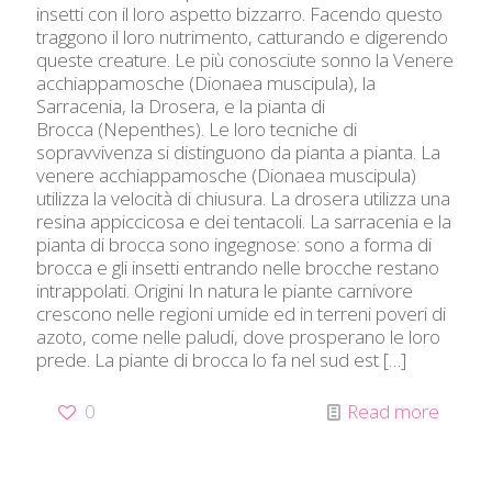
insetti con il loro aspetto bizzarro. Facendo questo
traggono il loro nutrimento, catturando e digerendo
queste creature. Le più conosciute sonno la Venere
acchiappamosche (Dionaea muscipula), la
Sarracenia, la Drosera, e la pianta di
Brocca (Nepenthes). Le loro tecniche di
sopravvivenza si distinguono da pianta a pianta. La
venere acchiappamosche (Dionaea muscipula)
utilizza la velocità di chiusura. La drosera utilizza una
resina appiccicosa e dei tentacoli. La sarracenia e la
pianta di brocca sono ingegnose: sono a forma di
brocca e gli insetti entrando nelle brocche restano
intrappolati. Origini In natura le piante carnivore
crescono nelle regioni umide ed in terreni poveri di
azoto, come nelle paludi, dove prosperano le loro
prede. La piante di brocca lo fa nel sud est
[…]
0
Read more