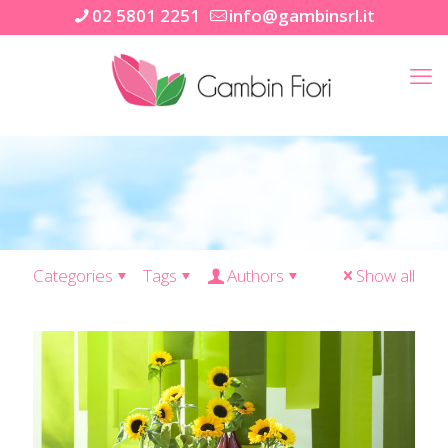
02 5801 2251
info@gambinsrl.it
Categories
Tags
Authors
Show all