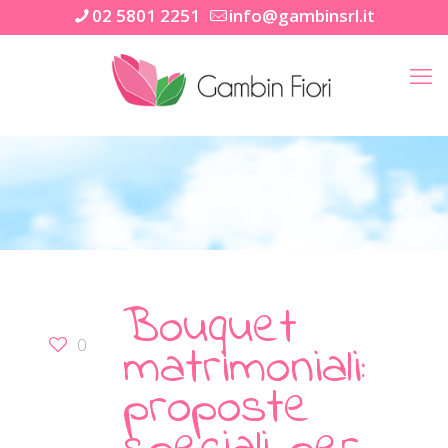
02 5801 2251
info@gambinsrl.it
Bouquet
matrimoniali:
0
proposte