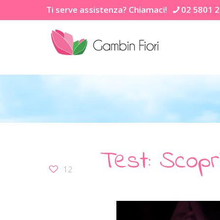
Ti serve assistenza? Chiamaci!
02 5801 
Test: Scopr
12