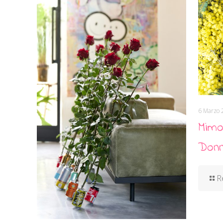
6 Marzo 
Mimo
Donn
R