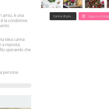
i amici, è una
Carica di più...
Segui su Insta
 è la condizione
questo
na idea carina
e a risposta
ofilo sperando che
na persona