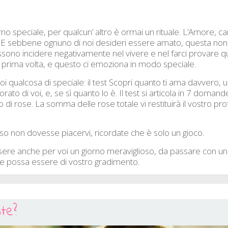
no speciale, per qualcun’ altro è ormai un rituale. L’Amore, car
. E sebbene ognuno di noi desideri essere amato, questa non
 possono incidere negativamente nel vivere e nel farci provare 
 prima volta, e questo ci emoziona in modo speciale.
qualcosa di speciale: il test Scopri quanto ti ama davvero, u
rato di voi, e, se sì quanto lo è. Il test si articola in 7 domand
 di rose. La somma delle rose totale vi restituirà il vostro pr
nso non dovesse piacervi, ricordate che è solo un gioco.
ere anche per voi un giorno meraviglioso, da passare con u
che possa essere di vostro gradimento.
te?