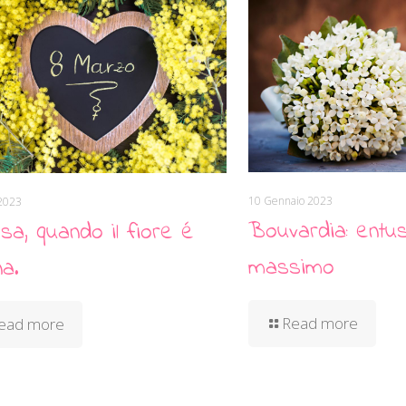
10 Gennaio 2023
2023
Bouvardia: entu
sa, quando il fiore é
massimo
a.
Read more
ead more