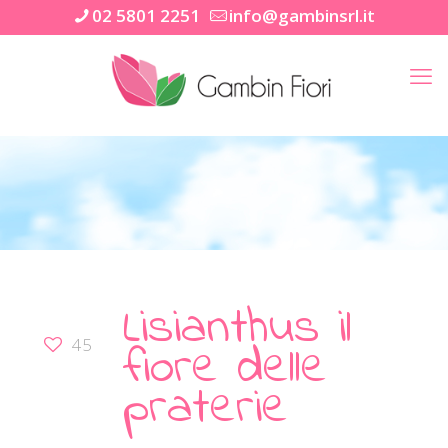
02 5801 2251
info@gambinsrl.it
Lisianthus il
fiore delle
45
praterie