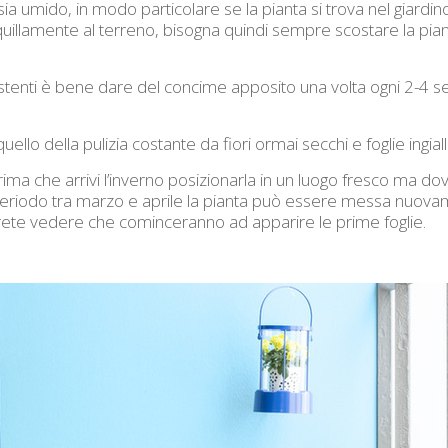
 umido, in modo particolare se la pianta si trova nel giardino
quillamente al terreno, bisogna quindi sempre scostare la pian
istenti è bene dare del concime apposito una volta ogni 2-4 
o della pulizia costante da fiori ormai secchi e foglie ingialli
prima che arrivi l’inverno posizionarla in un luogo fresco ma dov
 periodo tra marzo e aprile la pianta può essere messa nuovam
rete vedere che cominceranno ad apparire le prime foglie.