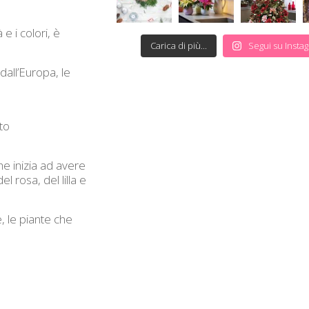
e i colori, è
Carica di più...
Segui su Insta
dall’Europa, le
to
e inizia ad avere
 rosa, del lilla e
, le piante che