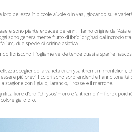
loro bellezza in piccole aiuole o in vasi, giocando sulle varietà 
ceae e sono piante erbacee perenni. Hanno origine dall’Asia e 
i sono generalmente frutto di ibridi originati dall’incrocio tra
lium, due specie di origine asiatica.
ndo fioriscono il fogliame verde tende quasi a sparire nascos
lezza scegliendo la varietà di chrysanthemum morifolium, ch
ssere più brevi. I colori sono sorprendenti e hanno tonalità del
a stagione con il giallo, l’arancio, il rosse e il marrone.
fica fiore d’oro (‘chrysos’ = oro e ‘anthemon’ = fiore), poichè
olore giallo oro.