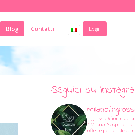
Blog
Contatti
Login
Seguici su Instagr
milano.ingrosso
Ingrosso #fiori e #pia
#Milano.
Scopri le nos
offerte personalizzate