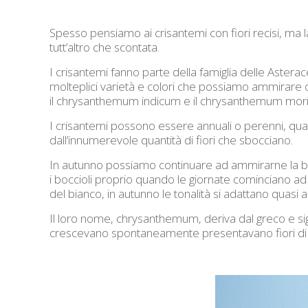
Spesso pensiamo ai crisantemi con fiori recisi, ma la 
tutt’altro che scontata.
I crisantemi fanno parte della famiglia delle Astera
molteplici varietà e colori che possiamo ammirare ogg
il chrysanthemum indicum e il chrysanthemum morifo
I crisantemi possono essere annuali o perenni, qua
dall’innumerevole quantità di fiori che sbocciano.
In autunno possiamo continuare ad ammirarne la bel
i boccioli proprio quando le giornate cominciano ad e
del bianco, in autunno le tonalità si adattano quasi all
Il loro nome, chrysanthemum, deriva dal greco e signi
crescevano spontaneamente presentavano fiori di c