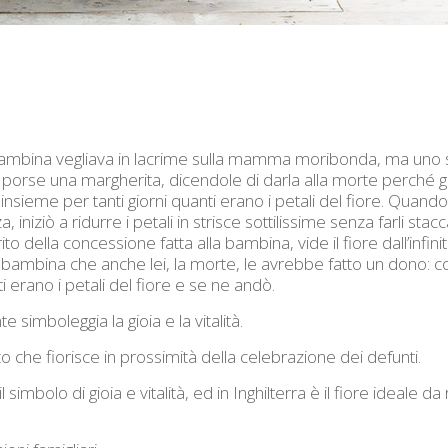
a bambina vegliava in lacrime sulla mamma moribonda, ma uno
porse una margherita, dicendole di darla alla morte perché gli
sieme per tanti giorni quanti erano i petali del fiore. Quando 
niziò a ridurre i petali in strisce sottilissime senza farli sta
ito della concessione fatta alla bambina, vide il fiore dall’infi
la bambina che anche lei, la morte, le avrebbe fatto un dono: c
erano i petali del fiore e se ne andò.
 simboleggia la gioia e la vitalità.
tto che fiorisce in prossimità della celebrazione dei defunti.
simbolo di gioia e vitalità, ed in Inghilterra è il fiore ideale da