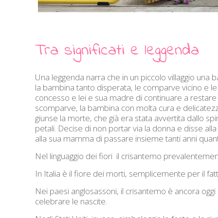
Tra significati e leggenda
Una leggenda narra che in un piccolo villaggio un
la bambina tanto disperata, le comparve vicino e le 
concesso e lei e sua madre di continuare a restare in
scomparve, la bambina con molta cura e delicatezza, i
giunse la morte, che già era stata avvertita dallo spir
petali. Decise di non portar via la donna e disse al
alla sua mamma di passare insieme tanti anni quanti 
Nel linguaggio dei fiori il crisantemo prevalentemente
In Italia è il fiore dei morti, semplicemente per il fa
Nei paesi anglosassoni, il crisantemo è ancora oggi il 
celebrare le nascite.