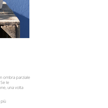
 in ombra parziale
 Se le
one, una volta
 più