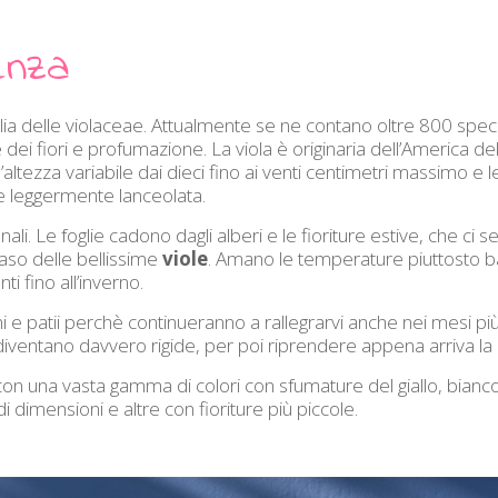
lenza
ia delle violaceae. Attualmente se ne contano oltre 800 spec
 dei fiori e profumazione. La viola è originaria dell’America d
tezza variabile dai dieci fino ai venti centimetri massimo e le
e leggermente lanceolata.
li. Le foglie cadono dagli alberi e le fioriture estive, che ci
caso delle bellissime
viole
. Amano le temperature piuttosto 
ti fino all’inverno.
i e patii perchè continueranno a rallegrarvi anche nei mesi più f
diventano davvero rigide, per poi riprendere appena arriva la
à con una vasta gamma di colori con sfumature del giallo, bianco,
i dimensioni e altre con fioriture più piccole.