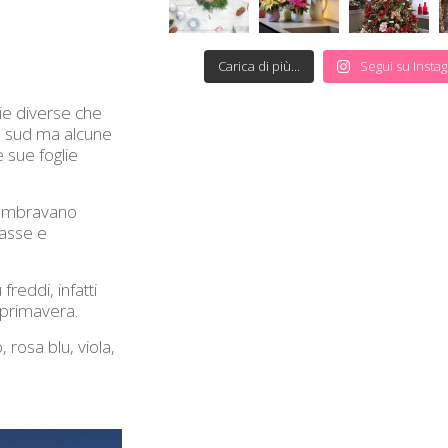
Carica di più...
Segui su Insta
ie diverse che
el sud ma alcune
 sue foglie
 sembravano
basse e
reddi, infatti
 primavera.
 rosa blu, viola,