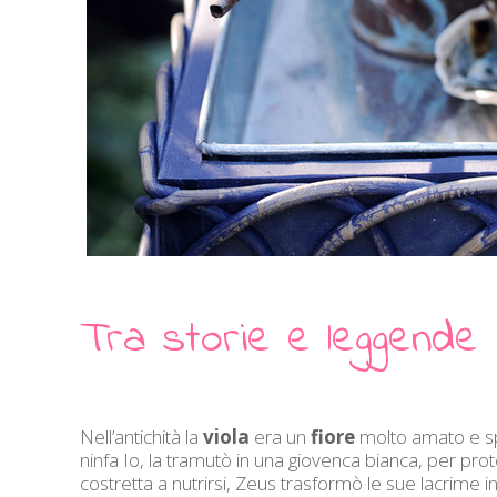
Tra storie e leggende
Nell’antichità la
viola
era un
fiore
molto amato e sp
ninfa Io, la tramutò in una giovenca bianca, per prot
costretta a nutrirsi, Zeus trasformò le sue lacrime 