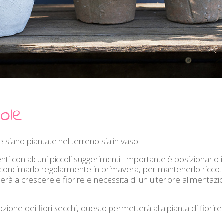
ole
 siano piantate nel terreno sia in vaso.
nti con alcuni piccoli suggerimenti. Importante è posizionarlo
le concimarlo regolarmente in primavera, per mantenerlo ricco.
erà a crescere e fiorire e necessita di un ulteriore alimentazi
ione dei fiori secchi, questo permetterà alla pianta di fiorire