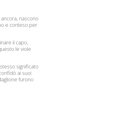
E, ancora, nascono
ino e conteso per
inare il capo,
uesto le viole
stesso significato
confidò ai suoi
daglione furono