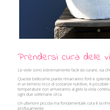
Prendersi cura delle vi
Le viole sono estremamente facili da curare, sia che
Queste bellissime piante rimarranno forti e splende
in un terreno ricco di sostanze nutritive, è possibi
temperature non arriveranno al gelo la viola continu
ogni due settimane circa.
Un ulteriore piccola ma fondamentale cura è la rimoz
profusamente.