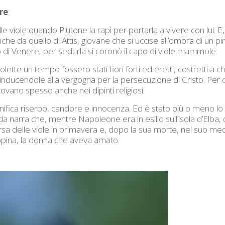
re
:
le viole quando Plutone la rapì per portarla a vivere con lui. 
e da quello di Attis, giovane che si uccise all’ombra di un p
ò di Venere, per sedurla si coronò il capo di viole mammole.
ette un tempo fossero stati fiori forti ed eretti, costretti a ch
inducendole alla vergogna per la persecuzione di Cristo. Per q
rovano spesso anche nei dipinti religiosi.
significa riserbo, candore e innocenza. Ed è stato più o meno lo 
da narra che, mentre Napoleone era in esilio sull’isola d’Elba, 
rsa delle viole in primavera e, dopo la sua morte, nel suo me
eppina, la donna che aveva amato.