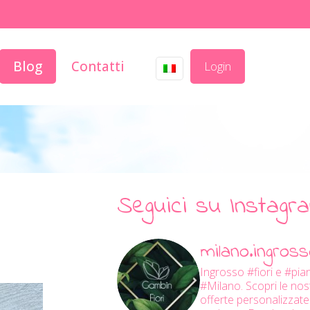
Blog
Contatti
Login
Seguici su Instagr
milano.ingrosso
Ingrosso #fiori e #pia
#Milano.
Scopri le nos
offerte personalizzate