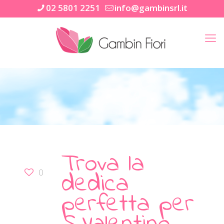
02 5801 2251
info@gambinsrl.it
Trova la
dedica
0
perfetta per