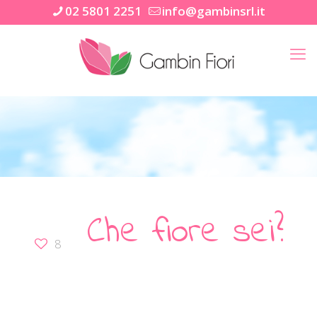
02 5801 2251
info@gambinsrl.it
Che fiore sei?
8